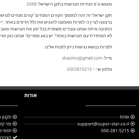
מונגש ע"פ הנחיות הנגישות בתקן הישראלי 5568.
תקן ישראלי זה זהה למסמך הקווים המנחים "קווים מנחים לנגישות תכנים באינטרנט" לרמה AA של
ברצוננו לציין כי למרות מאמצנו להנגיש את כלל הדפים באתר, יי
התכונה איתה אנחנו עובדים משפרת בכל זמן את הנגישות ומגב
לא הסתדרת עם הנגישות באתר? יש באג מסויים? אנחנו כאן זמי
לפניות בנושא נגישות ניתן לפנות אלינו:
מייל- shaizino@gmail.com
טלפון שי – 0502815215
אודות
אודות
תקנון 
support@super-star.co.il
צור קש
050-281-5215
תנאי ש
הצהרת 