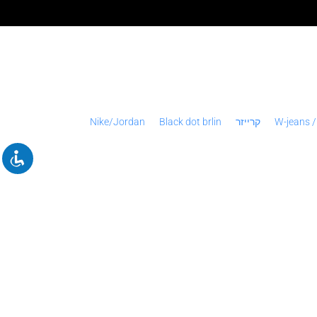
W-jeans /
קרייזר
Black dot brlin
Nike/Jordan