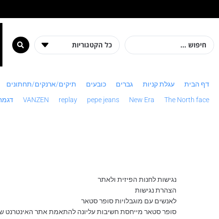
מ
דף הבית
עגלת קניות
גברים
כובעים
תיקים/ארנקים/תחתונים
The North face
New Era
pepe jeans
replay
VANZEN
דגמח
נגישות לחנות הפיזית ולאתר
הצהרת נגישות
לאנשים עם מוגבלויות סופר סטאר
סופר סטאר מייחסת חשיבות עליונה להתאמת אתר האינטרנט שלה