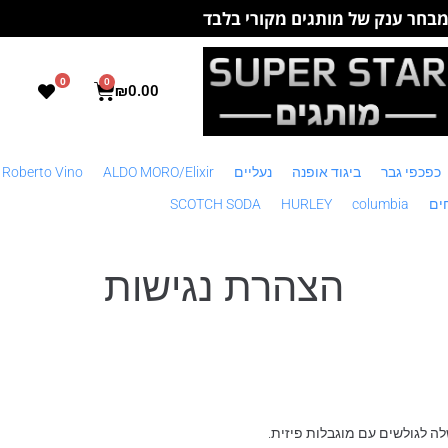
בחר ענק של מותגים מקורי בלבד
0
0
₪
0.00
כפכפי גבר
ביגוד אופנה
נעליים
ALDO MORO/Elixir
 Roberto Vino
ים
columbia
HURLEY
SCOTCH SODA
הצהרת נגישות
 לגולשים עם מוגבלות פיזית.