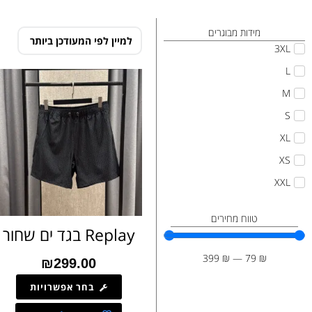
מידות מבוגרים
3XL
L
M
S
XL
XS
XXL
טווח מחירים
Replay בגד ים שחור
399
₪
—
79
₪
₪
299.00
בחר אפשרויות