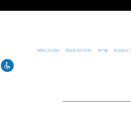
W-jeans /
קרייזר
Black dot brlin
Nike/Jordan