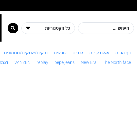
מ
דף הבית
עגלת קניות
גברים
כובעים
תיקים/ארנקים/תחתונים
The North face
New Era
pepe jeans
replay
VANZEN
דגמח