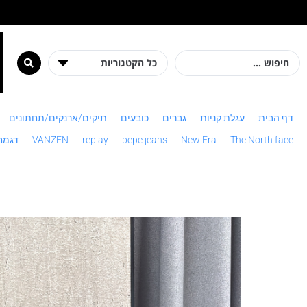
מ
דף הבית
עגלת קניות
גברים
כובעים
תיקים/ארנקים/תחתונים
The North face
New Era
pepe jeans
replay
VANZEN
דגמח