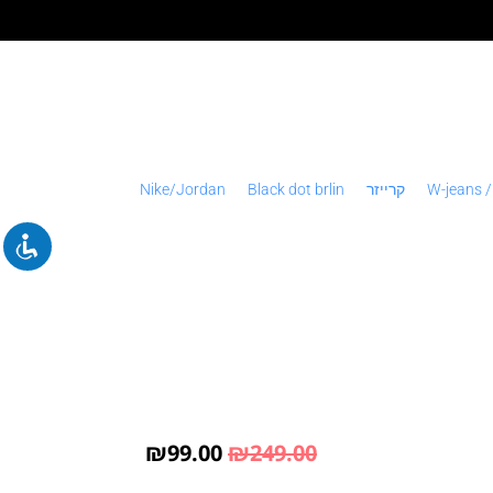
W-jeans /
קרייזר
Black dot brlin
Nike/Jordan
₪
99.00
₪
249.00