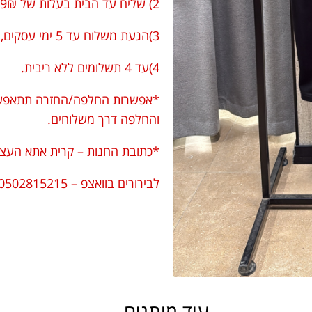
2) שליח עד הבית בעלות של 29₪.
3)הגעת משלוח עד 5 ימי עסקים, לא כולל שישי שבת.
4)עד 4 תשלומים ללא ריבית.
*אפשרות החלפה/החזרה תתאפשר 
והחלפה דרך משלוחים.
*כתובת החנות – קרית אתא העצמאו
לבירורים בוואצפ – 0502815215
עוד מותגים