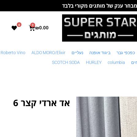
בחר ענק של מותגים מקורי בלבד
0
0
₪
0.00
כפכפי גבר
ביגוד אופנה
נעליים
ALDO MORO/Elixir
 Roberto Vino
ים
columbia
HURLEY
SCOTCH SODA
אד ארדי קצר 6