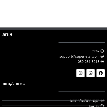
אודות
אודות
support@super-star.co.il
050-281-5215
שירות לקוחות
תקנון החלפות/החזרות
צור קשר