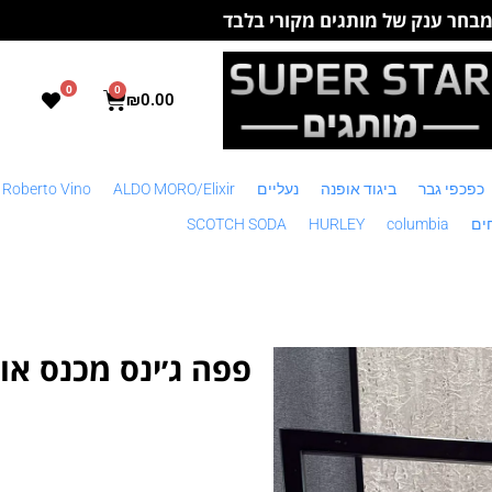
בחר ענק של מותגים מקורי בלבד
0
0
₪
0.00
כפכפי גבר
ביגוד אופנה
נעליים
ALDO MORO/Elixir
 Roberto Vino
ים
columbia
HURLEY
SCOTCH SODA
פפה ג׳ינס מכנס אופ