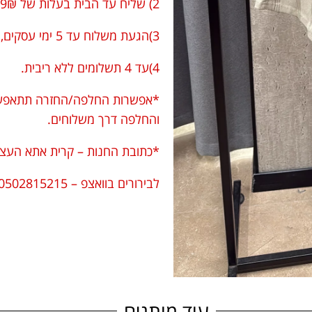
2) שליח עד הבית בעלות של 29₪.
3)הגעת משלוח עד 5 ימי עסקים, לא כולל שישי שבת.
4)עד 4 תשלומים ללא ריבית.
*אפשרות החלפה/החזרה תתאפשר 
והחלפה דרך משלוחים.
*כתובת החנות – קרית אתא העצמאו
לבירורים בוואצפ – 0502815215
עוד מותגים