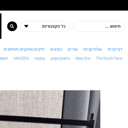
מ
דף הבית
עגלת קניות
גברים
כובעים
תיקים/ארנקים/תחתונים
The North face
New Era
pepe jeans
replay
VANZEN
דגמח