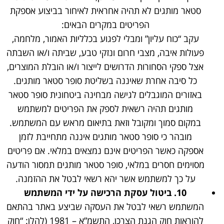
סטאר מותגים לא תהיה אחראית לאיחור בביצוע אספקת
הפריטים במקרים הבאים:
עקב “כוח עליון” ומבלי לפגוע בכלליות האמור, מלחמה,
פעולות איבה, מצבי חרום ונזקי טבע, שביתה ו/או השבתה
אצל ספקי הסחורות הדרושים לייצור ו/או הובלת המוצרים,
כל סיבה אחרת שאיננה בשליטת סופר סטאר מותגים.
באזורים המוגבלים לגישה מבחינה ביטחונית סופר סטאר
מותגים תהיה רשאית לספק את הפריטים למשתמש
במקום סמוך ומקובל וזאת בתיאום מראש עם המשתמש.
מובהר כי סופר סטאר מותגים איננה מתחייבת לזמן
אספקה כאשר הפריטים אינם נמצאים במלאי. אם פריטים
מסוימים חסרים במלאי, סופר סטאר מותגים תמסור הודעה
על כך למשתמש אשר יהא רשאי לבטל את ההזמנה.
10.
ביטול עסקת הרכישה על ידי המשתמש
המשתמש רשאי לבטל את העסקה שביצע באתר בהתאם
להוראות חוק הגנת הצרכן, התשמ”א – 1981 (להלן: “חוק