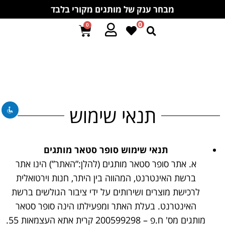
מבחר ענק של מותגים מקורי בלבד
0
0
השבת את ההבזקים
visibility_off
סמן כותרות
title
צבע רקע
settings
תנאי שימוש
זום (הקטנה)
zoom_out
זום (הגדלה)
zoom_in
הקטנת גופן
תנאי שימוש סופר סטאר מותגים
remove_circle_outline
א. אתר סופר סטאר מותגים (להלן:”האתר”) הינו אתר
הגדלת גופן
add_circle_outline
ברשת האינטרנט, המהווה בין היתר, חנות וירטואלית
גופן קריא
spellcheck
לרכישת מוצרים ושירותים על ידי ציבור הגולשים ברשת
ניגודיות בהירה
brightness_high
האינטרנט. בעלת האתר ומפעילתו הינה סופר סטאר
ניגודיות כהה
brightness_low
מותגים מס' ח.פ – 200599298 קרית אתא העצמאות 55.