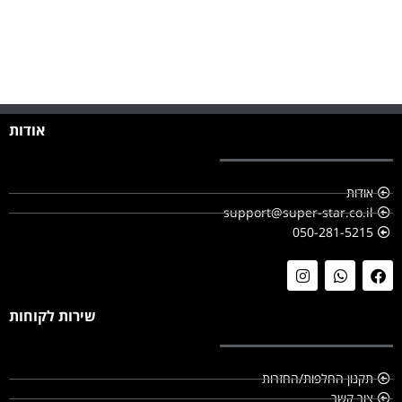
אודות
אודות
support@super-star.co.il
050-281-5215
שירות לקוחות
תקנון החלפות/החזרות
צור קשר