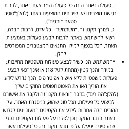
ב. פעולה באתר הינה כל פעולה המבוצעת באתר, לרבות
הוסף קו תחתון לקישורים
format_underlined
רכישת מוצרים ו/או שירותים המוצעים באתר (להלן:”סופר
סמן קישורים
font_download
סטאר מותגים”).
לאפס
cached
ג. לצורך תקנון זה, “משתמש” – כל אדם, לרבות חברה,
את
רשאי להשתמש באתר, לרבות לבצע פעולות באמצעות
כל
האפשרויות
האתר, הכל בכפוף למילוי התנאים המצטברים המפורטים
להלן:
*המשתמש הנו כשיר לבצע פעולות משפטיות מחייבות;
במידה והנך קטין (מתחת לגיל 18) או אינך זכאי לבצע
פעולות משפטיות ללא אישור אפוטרופוס, הנך נדרש לידע
את הוריך ו/או את האפוטרופוסים החוקיים שלך
(להלן:”ההורים”) בדבר הוראות תקנון זה ולקבל את אישורם
לביצוע כל פעילות, מכל סוג שהוא, במסגרת האתר. על
ההורים חלה אחריות ליידע את הקטינים המעוניינים לגלוש
באתר בדבר התקנון וכן לפקח על פעילות הקטינים בכדי
שהקטינים יפעלו על פי תנאי תקנון זה. כל פעילות אשר